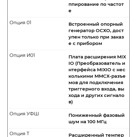
ппирование по частот
е
Опция 01
Встроенный опорный
генератор ОСХО, дост
упен только при заказ
е с прибором
Опция И01
Плата расширения MIX
IO (Преобразователь и
нтерфейса MIXIO с нес
колькими ММCХ-разъе
мов для подключения
триггерного входа, вы
хода и других сигнало
в)
Опция УФШ
Пониженный фазовый
шум на 100 МГц
Опция Т
Расширенный темпер