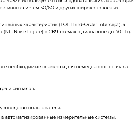
р 4052F используется в исследовательских лаборатори
пективных систем 5G/6G и других широкополосных
ейных характеристик (TOI, Third-Order Intercept), а
F, Noise Figure) в СВЧ-схемах в диапазоне до 40 ГГц.
 все необходимые элементы для немедленного начала
ра и сигналов.
уководство пользователя.
и в автоматизированные измерительные системы.