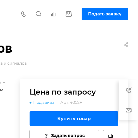
Подать заявку
ов
а и сигналов
ц –
ум
Цена по зап
р
осу
Под заказ
Арт.
4052F
Купить товар
Задать вопрос