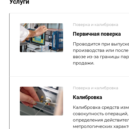
Услуги
Поверка и калибровка
Первичная поверка
Проводится при выпуске
производства или после 
ввозе из-за границы па
продажи.
Поверка и калибровка
Калибровка
Калибровка средств из
совокупность операций,
определения действите
метрологических характ