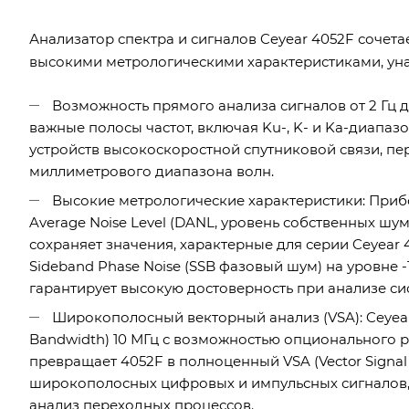
Анализатор спектра и сигналов Ceyear 4052F сочета
высокими метрологическими характеристиками, уна
Возможность прямого анализа сигналов от 2 Гц д
важные полосы частот, включая Ku-, K- и Ka-диапаз
устройств высокоскоростной спутниковой связи, п
миллиметрового диапазона волн.
Высокие метрологические характеристики: Прибо
Average Noise Level (DANL, уровень собственных ш
сохраняет значения, характерные для серии Ceyear 40
Sideband Phase Noise (SSB фазовый шум) на уровне -1
гарантирует высокую достоверность при анализе с
Широкополосный векторный анализ (VSA): Ceyear 
Bandwidth) 10 МГц с возможностью опционального ра
превращает 4052F в полноценный VSA (Vector Signal
широкополосных цифровых и импульсных сигналов, в
анализ переходных процессов.