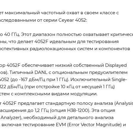
ет максимальный частотный охват в своем классе с
следованными от серии Ceyear 4052:
о 40 ГГц. Этот диапазон полностью охватывает критичес
оны, что делает 4052F идеальным для тестирования
ерспективных радиолокационных систем и компонентов
р 4052F обеспечивает низкий собственный Displayed
умов). Типичный DANL с опциональным предусилителем
52 (до -167 дБм/Гц при 1 ГГц). Исключительный Single-
22 дБн/Гц (при отстройке 10 кГц от несущей 1 ГГц)
истем с комплексными видами модуляции.
4052F предлагает стандартную полосу анализа (Analysi
сширения до 1,2 ГГц (опция H38-1200). Эта опция
 Analyzer), необходимый для детального анализа
ключая тестирование EVM (Error Vector Magnitude) и