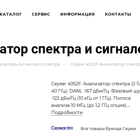
КАТАЛОГ
СЕРВИС
ИНФОРМАЦИЯ
КОНТАКТЫ
атор спектра и сигнал
—
изаторы сигналов и спектра
Ceyear 4052F Анализатор спектр
Ceyear 4052F: Анализатор спектра (2 Г
40 ГГц). DANL -167 дБм/Гц. Фазовый ш
-122 дБн/Гц (10 кГц от 1 ГГц). Полоса
анализа 10 МГц (до 1,2 ГГц опция).
Идеален для Ka-диапазона и
Подробности
миллиметровых радаров.
Все товары бренда Ceyear