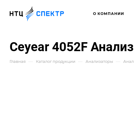
О КОМПАНИИ
Ceyear 4052F Анализ
—
—
—
Главная
Каталог продукции
Анализаторы
Анал