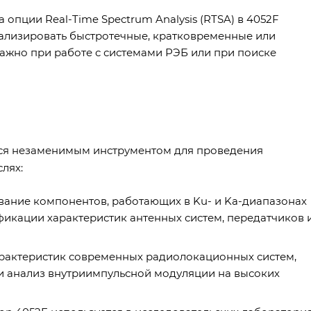
опции Real-Time Spectrum Analysis (RTSA) в 4052F
ализировать быстротечные, кратковременные или
важно при работе с системами РЭБ или при поиске
ется незаменимым инструментом для проведения
лях:
вание компонентов, работающих в Ku- и Ka-диапазонах
рификации характеристик антенных систем, передатчиков 
рактеристик современных радиолокационных систем,
и анализ внутриимпульсной модуляции на высоких