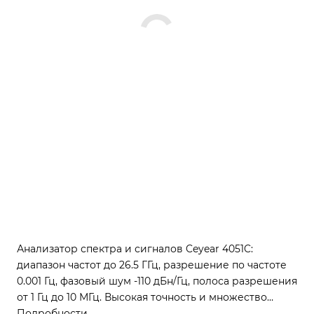
Анализатор спектра и сигналов Ceyear 4051C:
диапазон частот до 26.5 ГГц, разрешение по частоте
0.001 Гц, фазовый шум -110 дБн/Гц, полоса разрешения
от 1 Гц до 10 МГц. Высокая точность и множество
функций для анализа сигналов.
Подробности