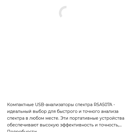
Компактные USB-анализаторы спектра RSA507A -
идеальный выбор для быстрого и точного анализа
спектра в любом месте. Эти портативные устройства
обеспечивают высокую эффективность и точность,
питаясь от аккумулятора, что делает их идеальными
Подробности