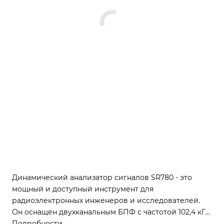
Динамический анализатор сигналов SR780 - это
мощный и доступный инструмент для
радиоэлектронных инженеров и исследователей.
Он оснащен двухканальным БПФ с частотой 102,4 кГц
и динамическим диапазоном 90 дБ, что позволяет
Подробности