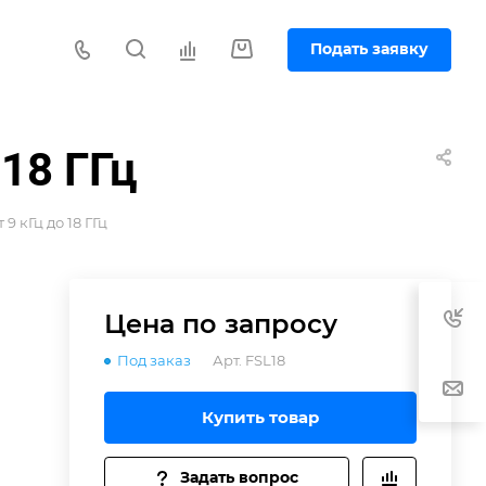
Подать заявку
 18 ГГц
9 кГц до 18 ГГц
Цена по зап
р
осу
Под заказ
Арт.
FSL18
Купить товар
Задать вопрос