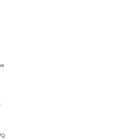
же
м
/Q