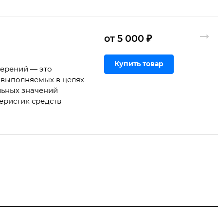
от 5 000 ₽
Купить товар
мерений — это
 выполняемых в целях
льных значений
еристик средств