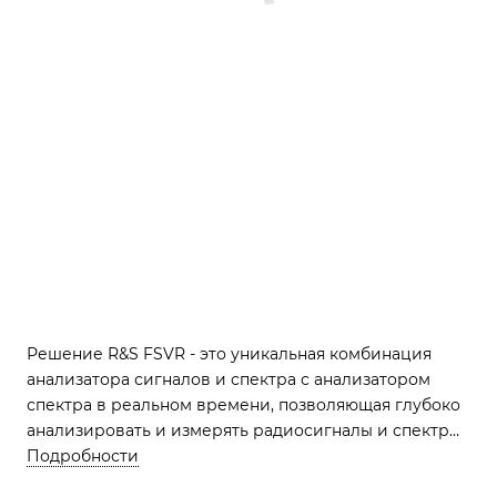
Решение R&S FSVR - это уникальная комбинация
анализатора сигналов и спектра с анализатором
спектра в реальном времени, позволяющая глубоко
анализировать и измерять радиосигналы и спектры.
С его помощью вы можете быстро и точно
Подробности
определять частоту, амплитуду и форму сигналов, а