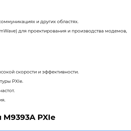
коммуникациях и других областях.
mWave) для проектирования и производства модемов,
сокой скорости и эффективности.
туры PXIe.
астот.
ия.
 M9393A PXIe