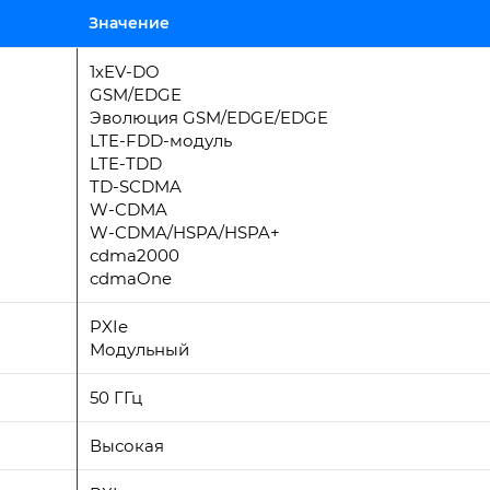
Значение
1xEV-DO
GSM/EDGE
Эволюция GSM/EDGE/EDGE
LTE-FDD-модуль
LTE-TDD
TD-SCDMA
W-CDMA
W-CDMA/HSPA/HSPA+
cdma2000
cdmaOne
PXIe
Модульный
50 ГГц
Высокая