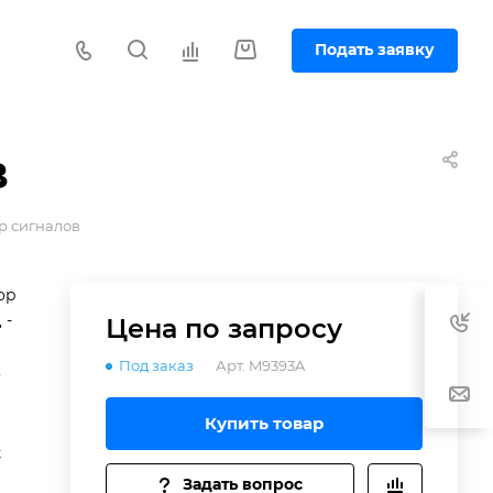
Подать заявку
в
р сигналов
ор
 -
Цена по зап
р
осу
Под заказ
Арт.
M9393A
Купить товар
t
Задать вопрос