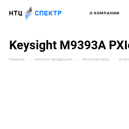
О КОМПАНИИ
Keysight M9393A PXI
—
—
—
Главная
Каталог продукции
Анализаторы
Анал