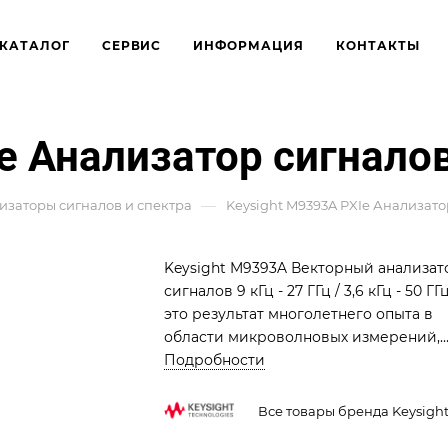
КАТАЛОГ
СЕРВИС
ИНФОРМАЦИЯ
КОНТАКТЫ
e Анализатор сигнало
—
изаторы сигналов и спектра
Keysight M9393A PXIe Анализато
Keysight M9393A Векторный анализат
сигналов 9 кГц - 27 ГГц / 3,6 кГц - 50 ГГц
это результат многолетнего опыта в
области микроволновых измерений,
теперь в удобной модульной форме.
Подробности
Это позволяет настроить систему под
конкретные задачи и потребности
Все товары бренда Keysigh
вашей лаборатории, обеспечивая