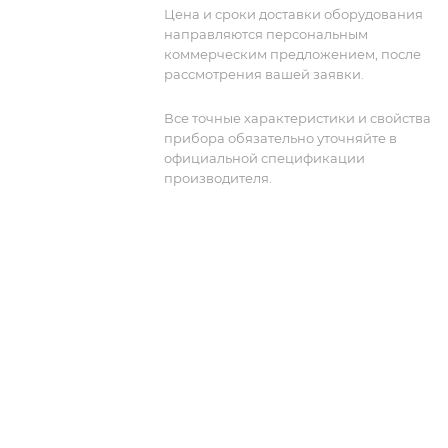
точность и надежность в измерениях 
Цена и сроки доставки оборудования
тестировании. Расширение частоты 
направляются персональным
50 ГГц (минимальная частота 3,6 ГГц) с
коммерческим предложением, после
опцией FRX.
рассмотрения вашей заявки.
Все точные характеристики и свойства
прибора обязательно уточняйте в
официальной спецификации
производителя.