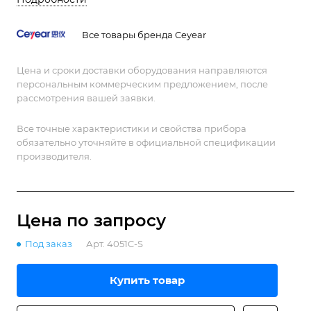
необходимо глубокое понимание спектральных
характеристик сигналов.
Все товары бренда Ceyear
Цена и сроки доставки оборудования направляются
персональным коммерческим предложением, после
рассмотрения вашей заявки.
Все точные характеристики и свойства прибора
обязательно уточняйте в официальной спецификации
производителя.
Цена по зап
р
осу
Под заказ
Арт.
4051C-S
Купить товар