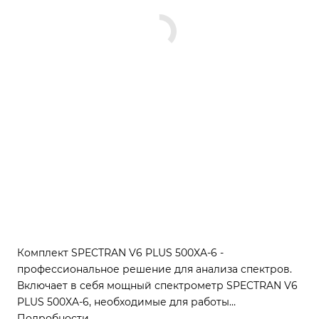
Комплект SPECTRAN V6 PLUS 500XA-6 -
профессиональное решение для анализа спектров.
Включает в себя мощный спектрометр SPECTRAN V6
PLUS 500XA-6, необходимые для работы
инструменты: 3 USB-кабеля, USB-накопитель с
Подробности