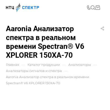
Aaronia Анализатор
спектра в реальном
времени Spectran® V6
XPLORER 150XA-70
—
—
—
Главная
Каталог продукции
Анализаторы
—
Анализаторы сигналов и спектра
Aaronia Анализатор спектра в реальном времени
Spectran® V6 XPLORER 150XA-70