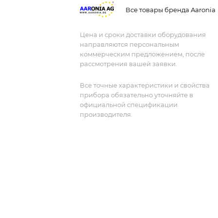
высокочувствительной полосой
Все товары бренда Aaronia
пропускания реального времени 80
МГц, что позволяет обнаруживать да
Цена и сроки доставки оборудования
самые слабые сигналы. Благодаря
направляются персональным
этому анализатор идеально подходит
коммерческим предложением, после
для анализа спектра в различных
рассмотрения вашей заявки.
областях, включая радиосвязь,
электромагнитную совместимость и
Все точные характеристики и свойства
прибора обязательно уточняйте в
радиационную защиту.
официальной спецификации
производителя.