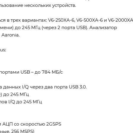
ьзование нескольких устройств.
 в трех вариантах: V6-250XA-6, V6-500XA-6 и V6-2000XA
ени) до 245 МГц (через 2 порта USB). Анализатор
Aaronia.
us:
портами USB – до 784 МБ/с
данных I/Q через два порта USB 3.0.
) до 245 МГц
ов I/Q до 245 МГц
м АЦП со скоростью 2GSPS
нные, 256 MSPS)