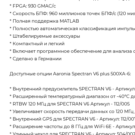
* FPGA: 930 GMAC/с
* Скорость БПФ: 960 миллионов точек БПФ/с (120 м
* Полная поддержка MATLAB
* Полностью автоматическая классификация импульсов
* Штабелируемые аксессуары
* Компактный и легкий
* Включает программное обеспечение для анализа 
* Сделано в Германии
Доступные опции Aaronia Spectran V6 plus 500XA-6:
* Внутренний предусилитель SPECTRAN V6 - Артикул: 
* Расширенный температурный диапазон от -40°C до 
* RTBW 120 МГц для SPECTRAN V6 Артикул - 112/005
* Увеличивает скорость передачи данных со 120 МГц д
* Внутренний GPS для SPECTRAN V6 - Артикул: 112/00
* Расширение частоты до 8 ГГц для WiFi 6E - Артикул:
* Уличный чехол для SPECTRAN V6 - Артикул: 504/00