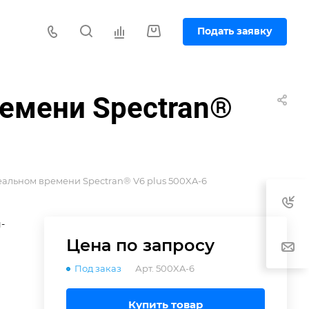
Подать заявку
ремени Spectran®
еальном времени Spectran® V6 plus 500XA-6
-
Цена по зап
р
осу
Под заказ
Арт.
500XA-6
Купить товар