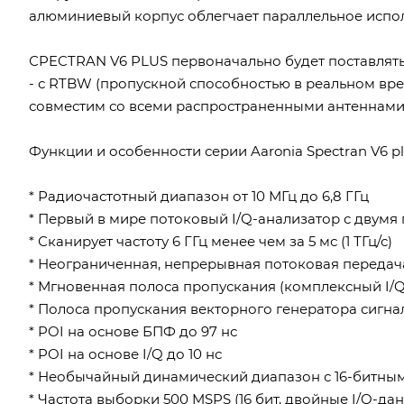
алюминиевый корпус облегчает параллельное испол
СPECTRAN V6 PLUS первоначально будет поставляться
- с RTBW (пропускной способностью в реальном врем
совместим со всеми распространенными антеннами 
Функции и особенности серии Aaronia Spectran V6 pl
* Радиочастотный диапазон от 10 МГц до 6,8 ГГц
* Первый в мире потоковый I/Q-анализатор с двумя 
* Сканирует частоту 6 ГГц менее чем за 5 мс (1 ТГц/с)
* Неограниченная, непрерывная потоковая передача 
* Мгновенная полоса пропускания (комплексный I/Q
* Полоса пропускания векторного генератора сигнал
* POI на основе БПФ до 97 нс
* POI на основе I/Q до 10 нс
* Необычайный динамический диапазон с 16-битны
* Частота выборки 500 MSPS (16 бит, двойные I/Q-да