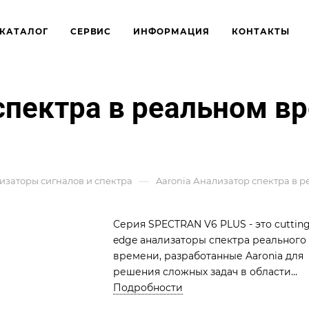
КАТАЛОГ
СЕРВИС
ИНФОРМАЦИЯ
КОНТАКТЫ
спектра в реальном в
—
изаторы сигналов и спектра
Aaronia Анализатор спектра в р
Серия SPECTRAN V6 PLUS - это cutting
edge анализаторы спектра реального
времени, разработанные Aaronia для
решения сложных задач в области
радиоэлектроники. Модель V6 PLUS
Подробности
500XA-6 оснащена