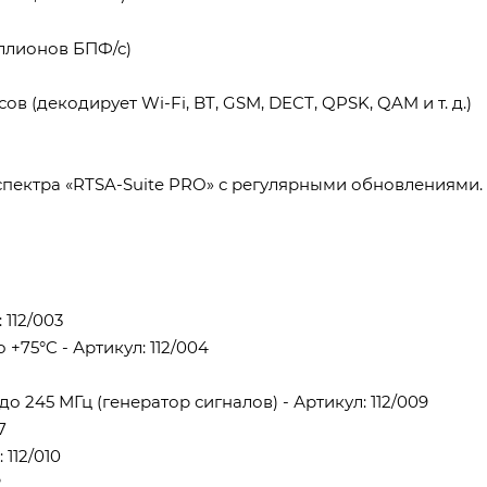
иллионов БПФ/с)
 (декодирует Wi-Fi, BT, GSM, DECT, QPSK, QAM и т. д.)
спектра «RTSA-Suite PRO» с регулярными обновлениями.
112/003
+75°C - Артикул: 112/004
о 245 МГц (генератор сигналов) - Артикул: 112/009
7
 112/010
2