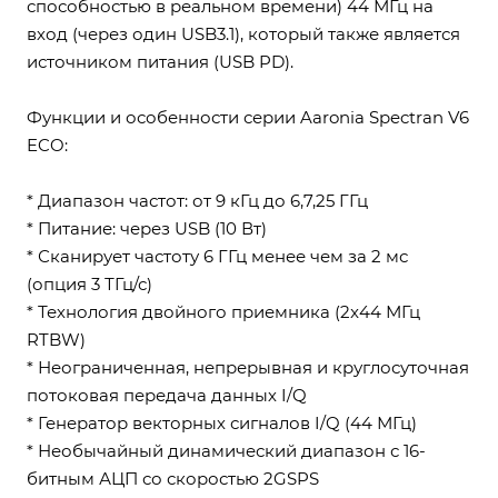
способностью в реальном времени) 44 МГц на
вход (через один USB3.1), который также является
источником питания (USB PD).
Функции и особенности серии Aaronia Spectran V6
ECO:
* Диапазон частот: от 9 кГц до 6,7,25 ГГц
* Питание: через USB (10 Вт)
* Сканирует частоту 6 ГГц менее чем за 2 мс
(опция 3 ТГц/с)
* Технология двойного приемника (2x44 МГц
RTBW)
* Неограниченная, непрерывная и круглосуточная
потоковая передача данных I/Q
* Генератор векторных сигналов I/Q (44 МГц)
* Необычайный динамический диапазон с 16-
битным АЦП со скоростью 2GSPS