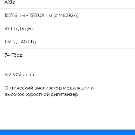
AXIe
1527.6 нм - 1570.01 нм (с M8292A)
37 ГГц (3 дБ)
1 МГц - 40 ГГц
74 Гбод
512 КС/канал
Оптический анализатор модуляции и
высокоскоростной дигитайзер