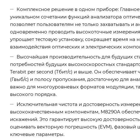
Комплексное решение в одном приборе: Главное
уникальном сочетании функций анализатора оптиче
позволяет пользователям не только захватывать и а
одновременно проводить высокоточные измерения э
упрощает тестовую установку, сокращает время на 
взаимодействия оптических и электрических компо
Высочайшая производительность для будущих ста
потребностей будущих высокоскоростных стандартов, та
Terabit per second (Тбит/с) и выше. Он обеспечивает
(Гвыб/с) и полосу пропускания, достаточную для ан
важно для многоуровневых форматов модуляции, та
высокого порядка.
Исключительная чистота и достоверность измере
высококачественным компонентам, M8290A обеспеч
искажений. Это гарантирует высокую достоверность
оценивать векторную погрешность (EVM), фазовый ш
ключевые параметры.