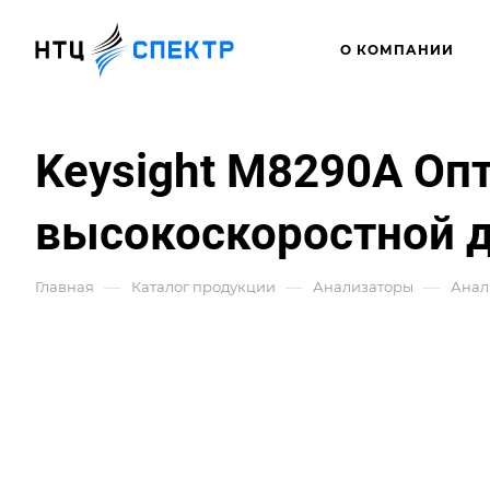
О КОМПАНИИ
Keysight M8290A Оп
высокоскоростной д
—
—
—
Главная
Каталог продукции
Анализаторы
Анал