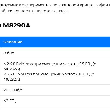
льзуемых в экспериментах по квантовой криптографии 
айшая точность и чистота сигнала.
и M8290A
Описание
8 бит
< 2.4% EVM rms при смещении частоты 2.5 ГГц (с
M8292A)
< 3.5% EVM rms при смещении частоты 10 ГГц (с
M8292A)
20 ГВыб/с
42 ГГц