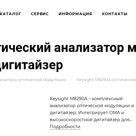
КАТАЛОГ
СЕРВИС
ИНФОРМАЦИЯ
КОНТАКТЫ
тический анализатор 
игитайзер
—
изаторы оптической модуляции
Keysight M8290A Оптически
Keysight M8290A – комплексный
анализатор оптической модуляции и
дигитайзер. Интегрирует OMA и
высокоскоростной дигитайзер для
анализа 400G/800G+ оптических
Подробности
сигналов. Идеален для R&D