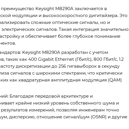
 преимущество Keysight M8290A заключается в
ской модуляции и высокоскоростного дигитайзера. Это
нализировать сложные оптические сигналы, но и
лектрических сигналов. Такая интеграция значительно
настройку и обеспечивает более глубокое понимание
нентов.
ндартов: Keysight M8290A разработан с учетом
ких как 400 Gigabit Ethernet (Гбит/с), 800 Гбит/с, 1.2
 частоту дискретизации до 256 гигавыборок в секунду
ализа сигналов с широкими спектрами, что критически
ких как квадратурная амплитудная модуляция (QAM)
ний: Благодаря передовой архитектуре и
ивает крайне низкий уровень собственного шума и
 результатов измерений, позволяя инженерам точно
ум, дисперсию, отношение сигнал/шум (OSNR) и другие