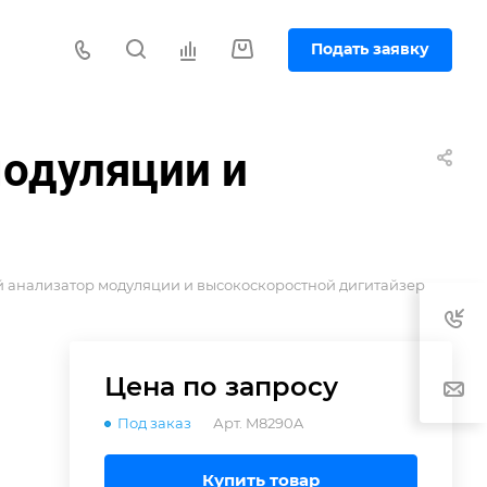
Подать заявку
модуляции и
й анализатор модуляции и высокоскоростной дигитайзер
Цена по зап
р
осу
Под заказ
Арт.
M8290A
Купить товар