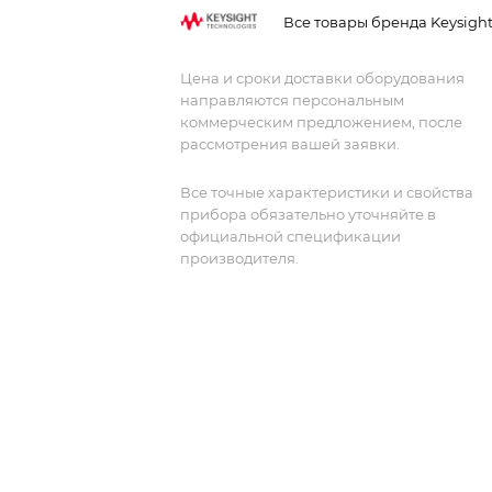
когерентных систем, обеспечивает
Все товары бренда Keysigh
высокую точность и чистоту
измерений.
Цена и сроки доставки оборудования
направляются персональным
коммерческим предложением, после
рассмотрения вашей заявки.
Все точные характеристики и свойства
прибора обязательно уточняйте в
официальной спецификации
производителя.