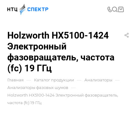
Holzworth HX5100-1424
Электронный
фазовращатель, частота
(fc) 19 ГГц
—
—
—
Главная
Каталог продукции
Анализаторы
—
Анализаторы фазовых шумов
Holzworth HX5100-1424 Электронный фазовращатель,
частота (fc) 19 ГГц