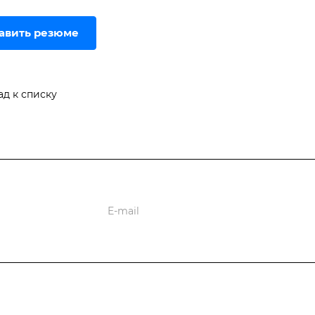
авить резюме
ад к списку
ции
Информация