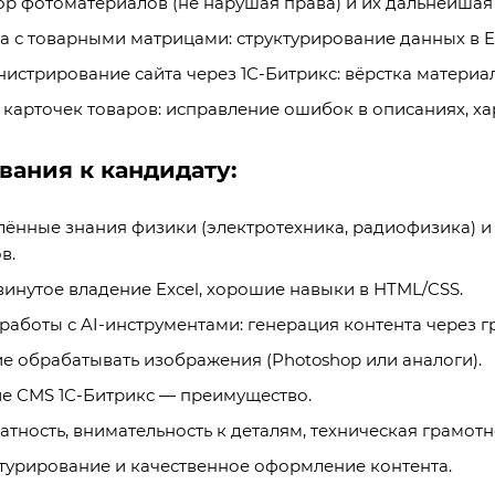
р фотоматериалов (не нарушая права) и их дальнейшая 
а с товарными матрицами: структурирование данных в Ex
истрирование сайта через 1С-Битрикс: вёрстка материал
 карточек товаров: исправление ошибок в описаниях, ха
вания к кандидату:
лённые знания физики (электротехника, радиофизика)
в.
инутое владение Excel, хорошие навыки в HTML/CSS.
работы с AI-инструментами: генерация контента через 
е обрабатывать изображения (Photoshop или аналоги).
е CMS 1С-Битрикс — преимущество.
атность, внимательность к деталям, техническая грамотн
турирование и качественное оформление контента.