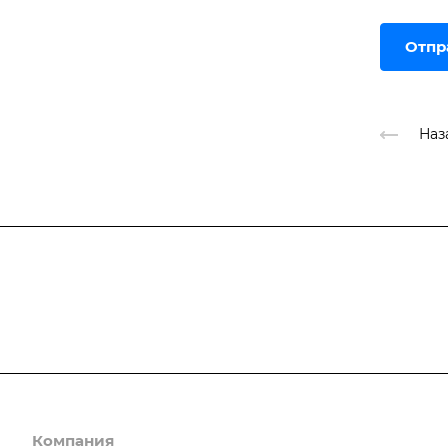
Отпр
Наз
Подписывайтесь
на новости и ак
Компания
Каталог