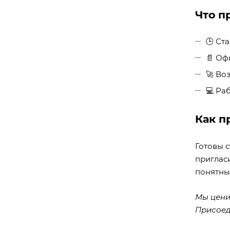
Что п
🕒 Ст
📄 Оф
🚀 Во
💻 Ра
Как п
Готовы 
пригласи
понятны
Мы цени
Присоед