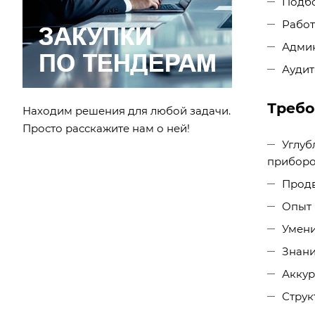
Подбо
Работ
Админ
Аудит
Требо
Находим решения для любой задачи.
Просто расскажите нам о ней!
Углуб
приборо
Продв
Опыт 
Умени
Знани
Аккур
Струк