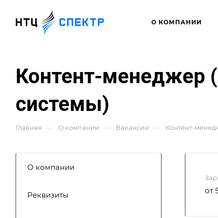
О КОМПАНИИ
Контент-менеджер 
системы)
—
—
—
Главная
О компании
Вакансии
Контент-менедж
О компании
Зар
от 
Реквизиты