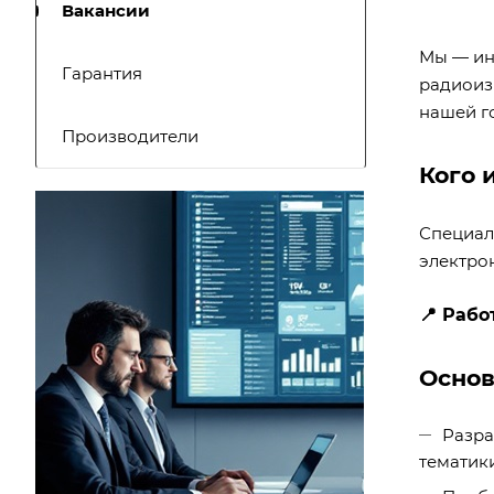
Вакансии
Мы — ин
Гарантия
радиоиз
нашей г
Производители
Кого 
Специали
электро
📍 Рабо
Основ
Разра
тематики