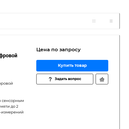
Цена по зап
р
осу
ифровой
Купить товар
Задать вопрос
фровой
н сенсорным
мяти до 2
Ч-измерений