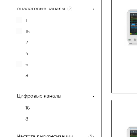
Аналоговые каналы
Infosteraluna
?
1
16
2
4
6
8
Цифровые каналы
16
8
Частота дискретизации,
?