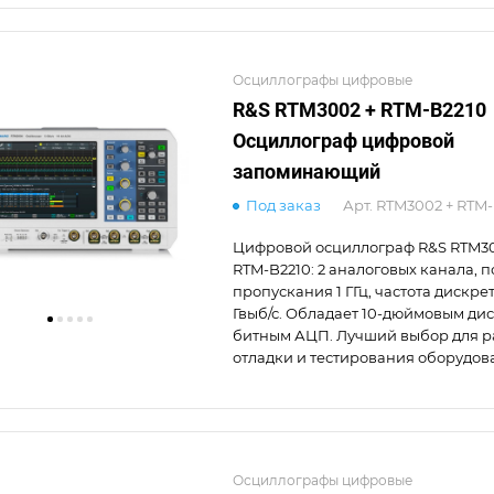
Осциллографы цифровые
R&S RTM3002 + RTM-B2210
Осциллограф цифровой
запоминающий
Под заказ
Арт.
RTM3002 + RTM-
Цифровой осциллограф R&S RTM30
RTM-B2210: 2 аналоговых канала, 
пропускания 1 ГГц, частота дискре
Гвыб/с. Обладает 10-дюймовым дис
битным АЦП. Лучший выбор для р
отладки и тестирования оборудов
Осциллографы цифровые