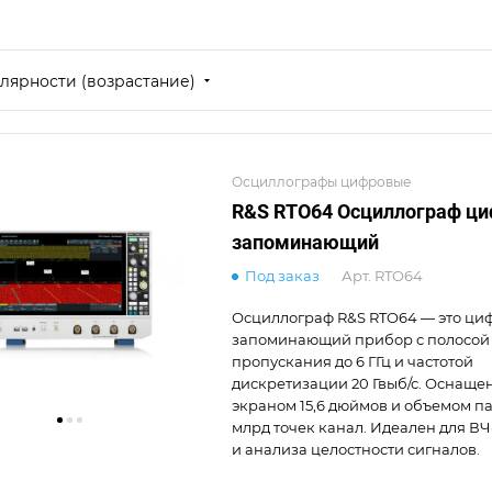
лярности (возрастание)
Осциллографы цифровые
R&S RTO64 Осциллограф ц
запоминающий
Под заказ
Арт.
RTO64
Осциллограф R&S RTO64 — это ци
запоминающий прибор с полосой
пропускания до 6 ГГц и частотой
дискретизации 20 Гвыб/с. Оснаще
экраном 15,6 дюймов и объемом па
млрд точек канал. Идеален для В
и анализа целостности сигналов.