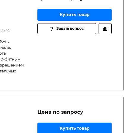
Купить товар
Задать вопрос
-B245
004 с
нала,
ота
 10-битным
разрешением.
тельных
Цена по зап
р
осу
Купить товар