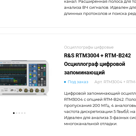
канал. Расширенная полоса для т
анализа ВЧ сигналов. Идеален дл
длинных протоколов и поиска ред
Осциллографы цифровые
R&S RTM3004 + RTM-B242
Осциллограф цифровой
запоминающий
Под заказ
Арт.
RTM3004 + RTM
Цифровой запоминающий осцилл
RTM3004 с опцией RTM-B242. Поло
пропускания 200 МГц, 4 аналоговы
частота дискретизации 5 Гвыб/с на
Идеален для анализа 3-фазных си
многоканальной отладки.