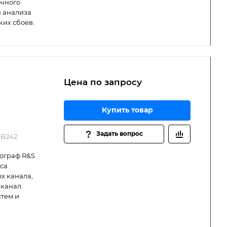
очного
я анализа
ких сбоев.
Цена по зап
р
осу
Купить товар
Задать вопрос
-B242
ограф R&S
са
х канала,
 канал.
стем и