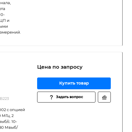
нала,
ота
10-
АЦП и
выми
измерений.
Цена по зап
р
осу
Купить товар
Задать вопрос
B223
02 с опцией
 МГц, 2
ыб/с. 10-
80 Мвыб/