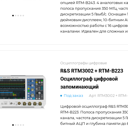
опцией RTM-B243. 4 аналоговых ка
полоса пропускания 350 МГц, част
дискретизации 5 Гвыб/с. Оснащен 
дюймовым дисплеем, 10-битным 
возможностью работы с 16 цифро
каналами. Идеален для сложных 
Осциллографы цифровые
R&S RTM3002 + RTM-B223
Осциллограф цифровой
запоминающий
Под заказ
Арт.
RTM3002 + RTM-
Цифровой осциллограф R&S RTM30
RTM-B223. Полоса пропускания 350
канала, частота дискретизации 5 Гв
битный АЦП и глубина памяти до 