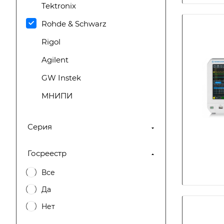
Tektronix
Rohde & Schwarz
Rigol
Agilent
GW Instek
МНИПИ
SIGLENT
Серия
UNI-T
ГЦМО ЭМС
Госреестр
ВНИИФТРИ
Все
INWAVE
Да
Sinwave
Нет
VESNA