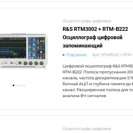
Осциллографы цифровые
R&S RTM3002 + RTM-B222
Осциллограф цифровой
запоминающий
Под заказ
Арт.
RTM3002 + RTM-
Цифровой осциллограф R&S RTM30
RTM-B222. Полоса пропускания 200
канала, частота дискретизации 5 Гв
битный АЦП и глубина памяти до 
канал. Расширенная полоса для т
анализа ВЧ сигналов.
Осциллографы цифровые