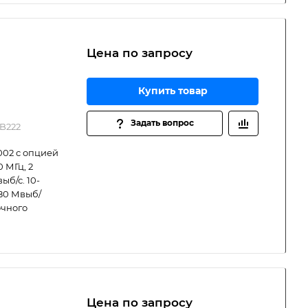
Цена по зап
р
осу
Купить товар
Задать вопрос
B222
02 с опцией
 МГц, 2
ыб/с. 10-
80 Мвыб/
очного
Цена по зап
р
осу