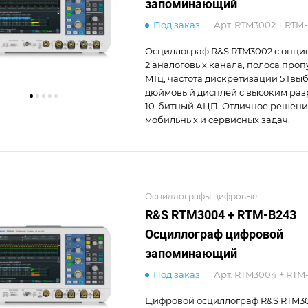
запоминающий
Под заказ
Арт.
RTM3002 + RTM-
Осциллограф R&S RTM3002 с опцие
2 аналоговых канала, полоса проп
МГц, частота дискретизации 5 Гвыб/
дюймовый дисплей с высоким ра
10-битный АЦП. Отличное решени
мобильных и сервисных задач.
Осциллографы цифровые
R&S RTM3004 + RTM-B243
Осциллограф цифровой
запоминающий
Под заказ
Арт.
RTM3004 + RTM
Цифровой осциллограф R&S RTM3