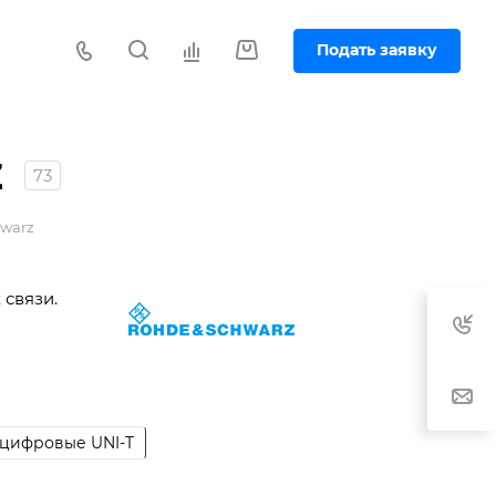
Подать заявку
z
73
warz
связи.
цифровые UNI-T