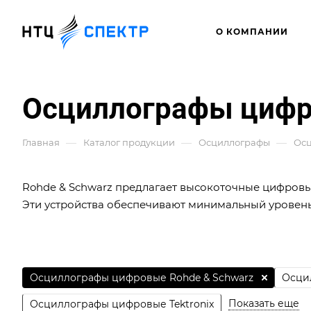
О КОМПАНИИ
Осциллографы цифр
—
—
—
Главная
Каталог продукции
Осциллографы
Ос
Rohde & Schwarz предлагает высокоточные цифровы
Эти устройства обеспечивают минимальный уровен
Осциллографы цифровые Rohde & Schwarz
Осцил
Показать еще
Осциллографы цифровые Tektronix