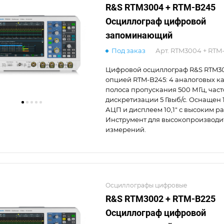
R&S RTM3004 + RTM-B245
Осциллограф цифровой
запоминающий
Под заказ
Арт.
RTM3004 + RTM
Цифровой осциллограф R&S RTM3
опцией RTM-B245: 4 аналоговых ка
полоса пропускания 500 МГц, част
дискретизации 5 Гвыб/с. Оснащен
АЦП и дисплеем 10,1" с высоким 
Инструмент для высокопроизводи
измерений.
Осциллографы цифровые
R&S RTM3002 + RTM-B225
Осциллограф цифровой