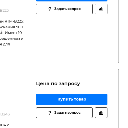
Задать вопрос
B225
й RTM-B225:
ускания 500
с. Имеет 10-
зрешением и
е для
Цена по зап
р
осу
Купить товар
Задать вопрос
-B243
004 с