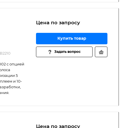
Цена по зап
р
осу
Купить товар
Задать вопрос
B2210
02 с опцией
полоса
тизации 5
плеем и 10-
азработки,
ания.
Цена по зап
р
осу