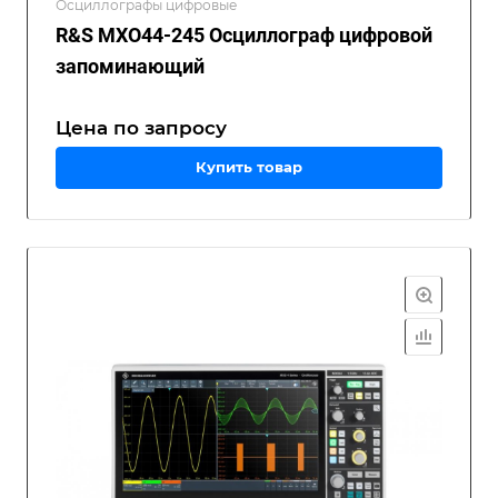
Осциллографы цифровые
R&S MXO44-245 Осциллограф цифровой
запоминающий
Цена по зап
р
осу
Купить товар