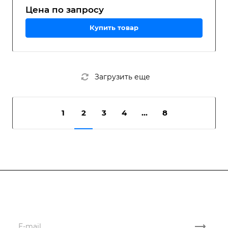
Цена по зап
р
осу
Купить товар
Загрузить еще
1
2
3
4
...
8
Подписывайтесь
на новости и акции