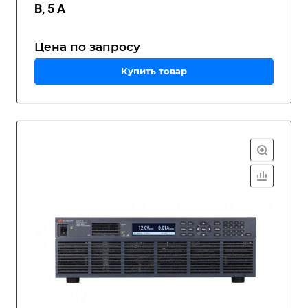
В, 5 А
Цена по зап
р
осу
Купить товар