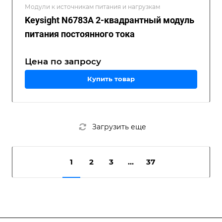
Модули к источникам питания и нагрузкам
Keysight N6783A 2-квадрантный модуль
питания постоянного тока
Цена по зап
р
осу
Купить товар
Загрузить еще
1
2
3
...
37