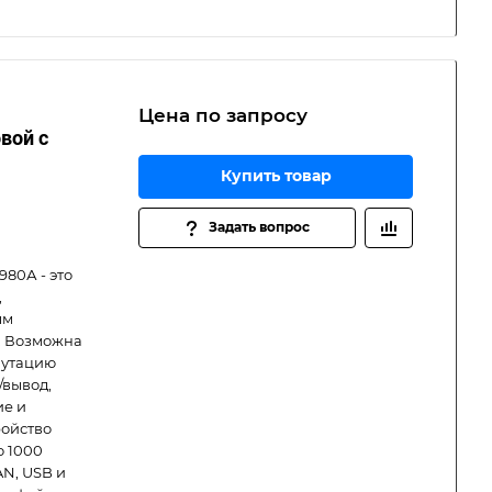
Цена по зап
р
осу
вой с
Купить товар
Задать вопрос
80А - это
,
ым
. Возможна
мутацию
/вывод,
ие и
ройство
о 1000
AN, USB и