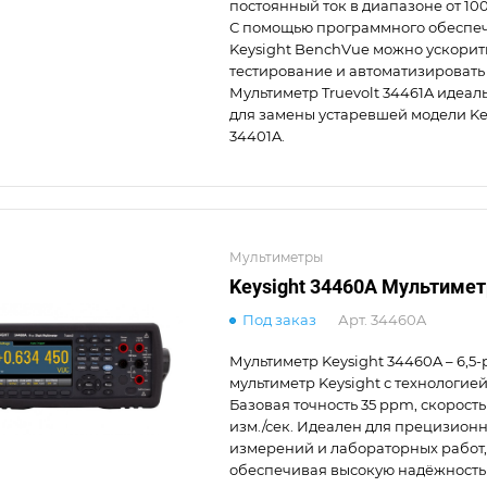
постоянный ток в диапазоне от 100
С помощью программного обеспе
Keysight BenchVue можно ускорит
тестирование и автоматизировать
Мультиметр Truevolt 34461A идеал
для замены устаревшей модели Ke
34401A.
Мультиметры
Keysight 34460A Мультимет
Под заказ
Арт.
34460A
Мультиметр Keysight 34460A – 6,5
мультиметр Keysight с технологией 
Базовая точность 35 ppm, скорость
изм./сек. Идеален для прецизион
измерений и лабораторных работ,
обеспечивая высокую надёжность