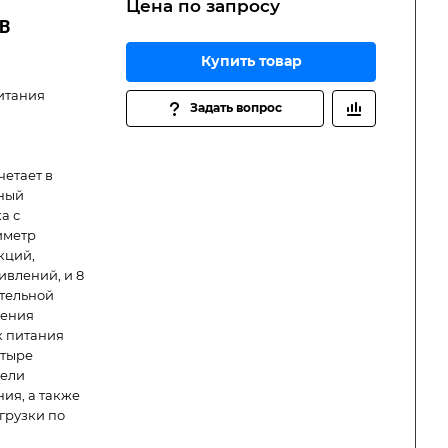
Цена по зап
р
осу
6B
Купить товар
итания
Задать вопрос
етает в
ьный
а с
иметр
кций,
влений, и 8
ительной
жения
к питания
етыре
тели
ия, а также
грузки по