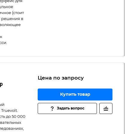
терфейс для
ульное
чное (стоит
е решения в
озволяющее
ек
сси.
Цена по зап
р
осу
р
Купить товар
ный
Задать вопрос
Truevolt.
сть до 50 000
овательных
ледованиях,