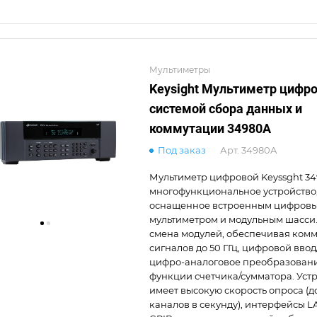
Мультиметры
Keysight Мультиметр цифро
системой сбора данных и
коммутации 34980A
Под заказ
Арт.
34980A
Мультиметр цифровой Keyssght 349
многофункциональное устройство
оснащенное встроенным цифров
мультиметром и модульным шасси
смена модулей, обеспечивая ком
сигналов до 50 ГГц, цифровой ввод
цифро-аналоговое преобразован
функции счетчика/сумматора. Уст
имеет высокую скорость опроса (д
каналов в секунду), интерфейсы L