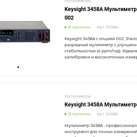
Мультиметры
Keysight 3458A Мультиметр
002
В наличии
Арт.
3458A
Keysight 3458A с опцией 002: Этал
разрядный мультиметр с улучшен
стабильностью (4 ppm/год). Идеал
калибровки и высокоточных изме
Мультиметры
Keysight 3458A Мультиметр
В наличии
Арт.
3458A
Мультиметр 3458A - профессиона
инструмент для точных измерений