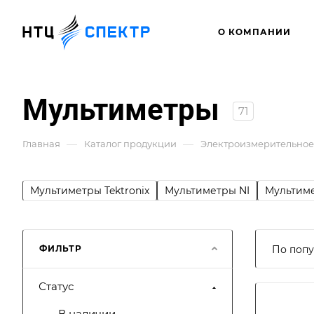
О КОМПАНИИ
Мультиметры
71
—
—
Главная
Каталог продукции
Электроизмерительное
Мультиметры Tektronix
Мультиметры NI
Мультиме
ФИЛЬТР
По попу
Статус
В наличии