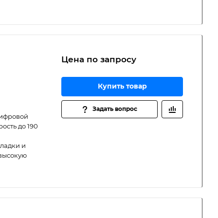
Цена по зап
р
осу
Купить товар
Задать вопрос
цифровой
ость до 190
ладки и
 высокую