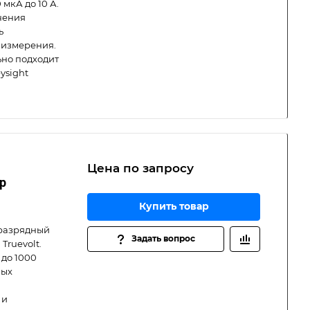
 мкА до 10 А.
чения
ь
 измерения.
ьно подходит
ysight
Цена по зап
р
осу
р
Купить товар
-разрядный
Задать вопрос
Truevolt.
 до 1000
ных
 и