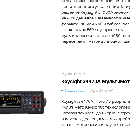
GPIB, а также встроенный веб-ин
дистанционного управления. Мод
решение Keyssght 34980А экономи
на 40% дешевле, чем аналогичны
формате PXI или VXI) и гибкое, п
создавать до 560 двухпроводных
мультиплексоров или до 4096 точ
пересечения матрицы в одном ша
Мультиметры
Keysight 34470A Мультимет
Под заказ
Арт.
34470A
Keysight 34470A — это 7,5-разряд
мультиметр Keysight с технологией 
Базовая точность до 16 ppm, скоро
изм./сек. Идеален для самых треб
задач в метрологии и научных исс