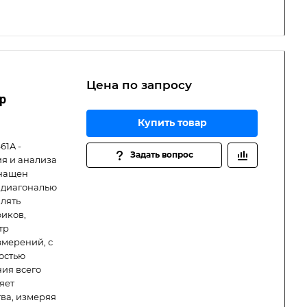
Цена по зап
р
осу
р
Купить товар
61A -
Задать вопрос
я и анализа
снащен
 диагональю
лять
фиков,
тр
змерений, с
остью
ия всего
яет
ва, измеряя