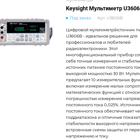
Keysight Мультиметр U360
Под заказ
Арт.
U3606B
Цифровой мультиметр/источник п
U3606B - идеальное решение для
профессионалов и любителей
радиоэлектроники. Этот
многофункциональный прибор соч
себе точные измерения и стабил
источник питания постоянного ток
выходной мощностью 30 Вт. Мульт
предлагает 10 измерительных фун
включая измерение малых сопроти
математических функций с относ
погрешностью измерения напря
постоянного тока 0,025%. Источни
постоянного тока обеспечивает ч
поддиапазона и отличные показа
стабильности выходного напряжен
встроенные схемы защиты от пере
напряжению и току.