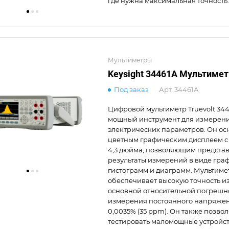
где нужна максимальная точность.
Мультиметры
Keysight 34461A Мультимет
Под заказ
Арт.
34461A
Цифровой мультиметр Truevolt 344
мощный инструмент для измерени
электрических параметров. Он о
цветным графическим дисплеем с
4,3 дюйма, позволяющим представ
результаты измерений в виде гра
гистограмм и диаграмм. Мультиме
обеспечивает высокую точность и
основной относительной погрешн
измерения постоянного напряжен
0,0035% (35 ppm). Он также позвол
тестировать маломощные устройст