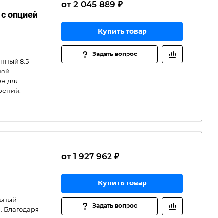
от 2 045 889 ₽
 с опцией
Купить товар
Задать вопрос
онный 8.5-
ной
ен для
рений.
от 1 927 962 ₽
Купить товар
льный
Задать вопрос
. Благодаря