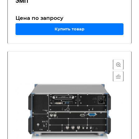
ЭМП
Цена по зап
р
осу
Купить товар