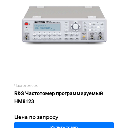
Частотомеры
R&S Частотомер программируемый
НМ8123
Цена по зап
р
осу
Купить товар