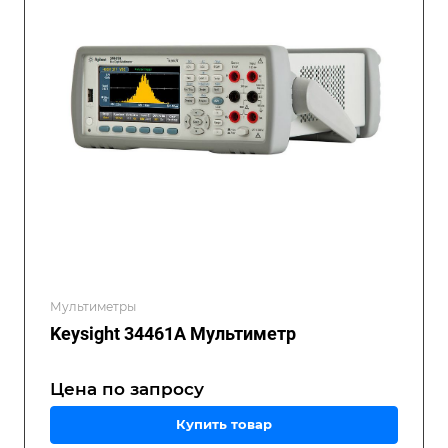
Мультиметры
Keysight 34461A Мультиметр
Цена по зап
р
осу
Купить товар