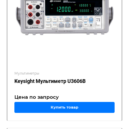
Мультиметры
Keysight Мультиметр U3606B
Цена по зап
р
осу
Купить товар