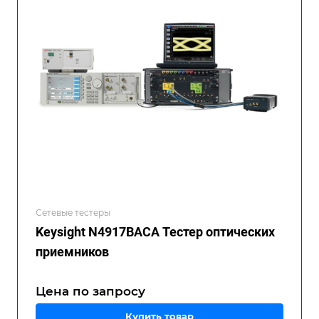
Сетевые тестеры
Keysight N4917BACA Тестер оптических
приемников
Цена по зап
р
осу
Купить товар