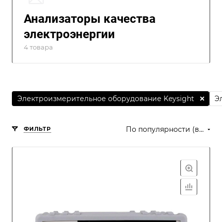
Анализаторы качества
электроэнергии
4 товара
Электроизмерительное оборудование Keysight
Э
По популярности (возрастание)
ФИЛЬТР