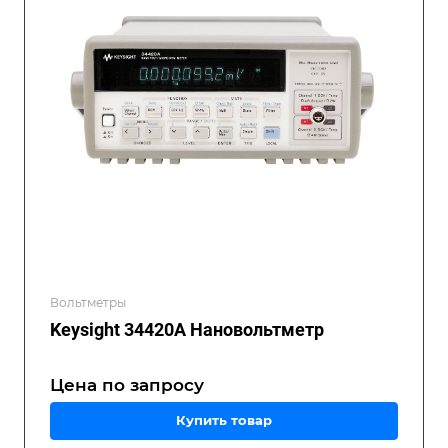
Вольтметры
Keysight 34420A Нановольтметр
Цена по зап
р
осу
Купить товар