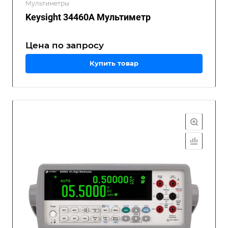
Мультиметры
Keysight 34460A Мультиметр
Цена по зап
р
осу
Купить товар