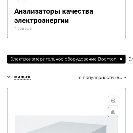
Анализаторы качества
электроэнергии
4 товара
Электроизмерительное оборудование Boonton
Э
По популярности (возрастание)
ФИЛЬТР