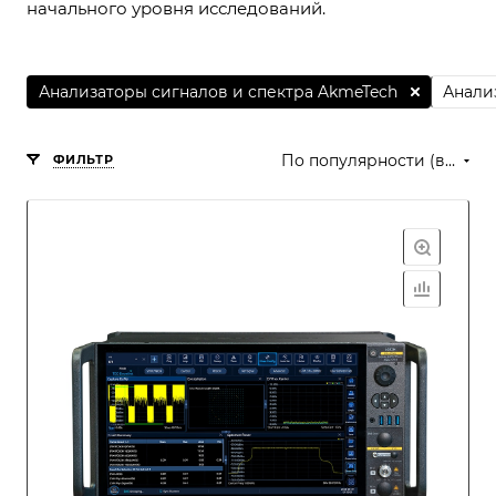
начального уровня исследований.
Анализаторы сигналов и спектра AkmeTech
Анали
По популярности (возрастание)
ФИЛЬТР