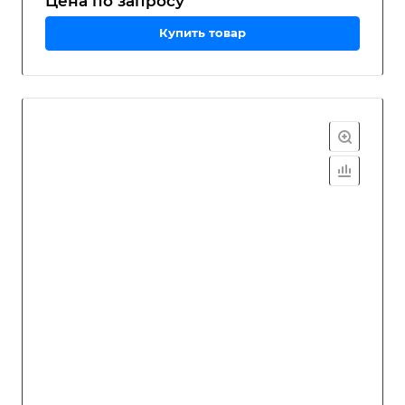
Цена по зап
р
осу
Купить товар